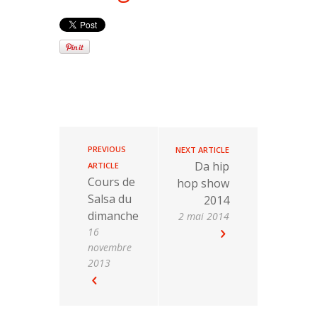
PREVIOUS
NEXT ARTICLE
Da hip
ARTICLE
Cours de
hop show
Salsa du
2014
dimanche
2 mai 2014
16
novembre
2013