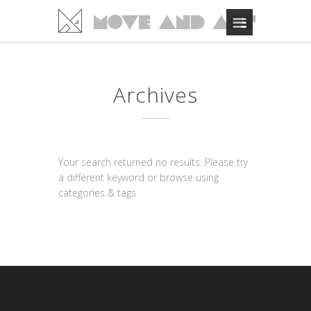
Archives
Your search returned no results. Please try
a different keyword or browse using
categories & tags