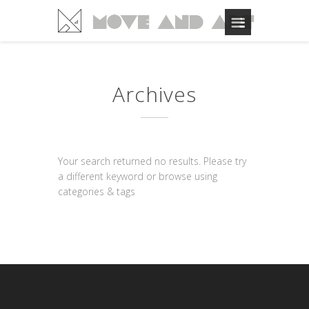
Archives
Your search returned no results. Please try
a different keyword or browse using
categories & tags