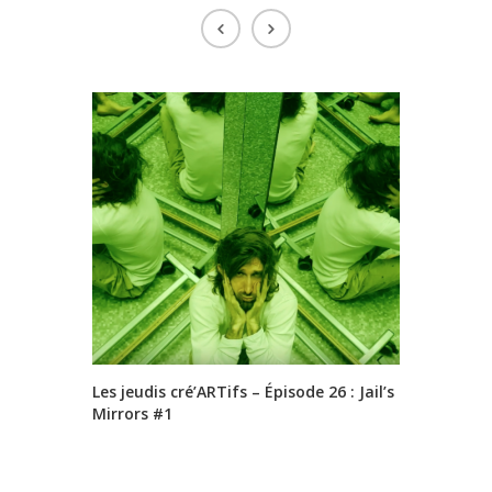
Les jeudis cré’ARTifs – Épisode 26 : Jail’s
Les jeudi
Mirrors #1
ROCK’N P