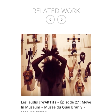
RELATED WORK
Les jeudis cré’ARTifs – Épisode 27 : Move
Soirée A
In Museum – Musée du Quai Branly –
Art/Renai