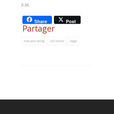
E.M.
Share
Post
Partager
new jack swing
old school
stage