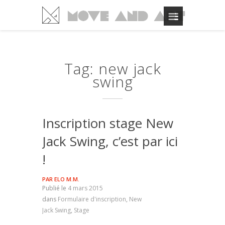
Tag: new jack
swing
Inscription stage New
Jack Swing, c’est par ici
!
PAR
ELO M.M.
Publié le
4 mars 2015
dans
Formulaire d'inscription
,
New
Jack Swing
,
Stage