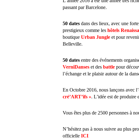
L’année 2016 a été une année très ric
passant par Barcelone.
50 dates
dans des lieux, avec une fort
prestigieux comme les
hôtels Renaiss
boutique
Urban Jungle
et pour reveni
Belleville.
50 dates
entre des événements organisé
VerniDanses
et des
battle
pour découvr
l’échange et le plaisir autour de la dans
En Octobre 2016, nous lançons avec l
cré’ART’ifs »
. L’idée est de produire 
Vous êtes plus de 2500 personnes à nou
N’hésitez pas à nous suivre au plus p
.
officielle
ICI