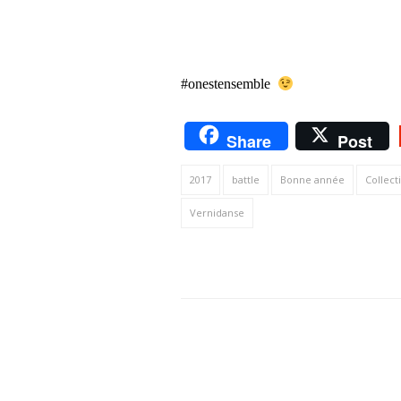
#onestensemble
Share
Post
2017
battle
Bonne année
Collecti
Vernidanse