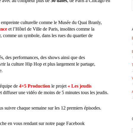
he avec au compteur plus de
50 dates
, de Paris à Chicago en
e empreinte culturelle comme le Musée du Quai Branly,
ance
et l’Hôtel de Ville de Paris, insolites comme la
r, comme un symbole, dans les rues du quartier de
s, des performances, des shows ainsi que des
ir la culture Hip Hop et plus largement le partage,
e.
’équipe de
4×5 Production
le projet
« Les jeudis
et diffuser une vidéo de moins de 5 minutes tous les jeudis.
s suivre chaque semaine sur les 12 premiers épisodes.
roche en vous rendant sur notre page Facebook