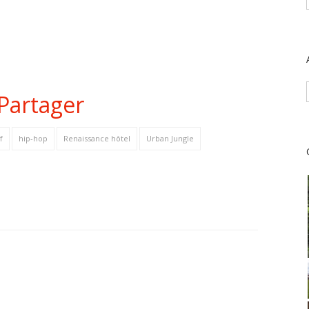
Partager
f
hip-hop
Renaissance hôtel
Urban Jungle