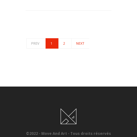
PREV
1
2
NEXT
©2022 - Move And Art - Tous droits réservés