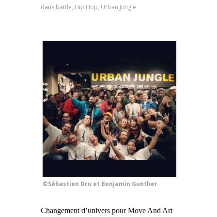
dans
battle
,
Hip Hop
,
Urban Jungle
©Sébastien Dru et Benjamin Gunther
Changement d’univers pour Move And Art