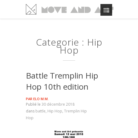
Categorie : Hip
Hop
Battle Tremplin Hip
Hop 10th edition
PAR
ELO M.M.
Publié le
30 décembre 2018
dans
battle
,
Hip Hop
,
Tremplin Hip
Hop