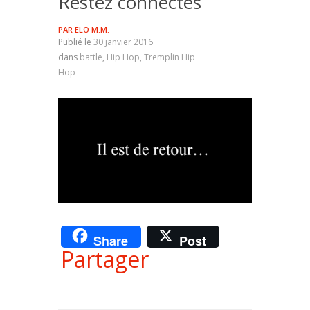
Restez connectés
PAR
ELO M.M.
Publié le
30 janvier 2016
dans
battle
,
Hip Hop
,
Tremplin Hip
Hop
Share
Post
Partager