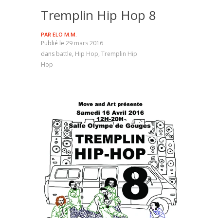
Tremplin Hip Hop 8
PAR
ELO M.M.
Publié le
29 mars 2016
dans
battle
,
Hip Hop
,
Tremplin Hip
Hop