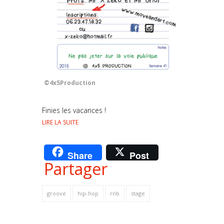
©4x5Production
Finies les vacances !
LIRE LA SUITE
Share
Post
Partager
groove
hip-hop
rnb
stage