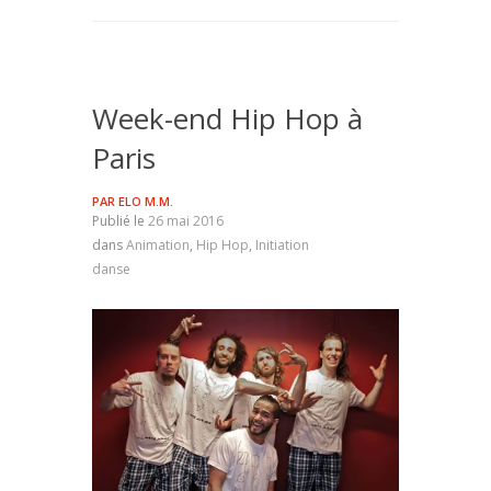
Week-end Hip Hop à
Paris
PAR
ELO M.M.
Publié le
26 mai 2016
dans
Animation
,
Hip Hop
,
Initiation
danse