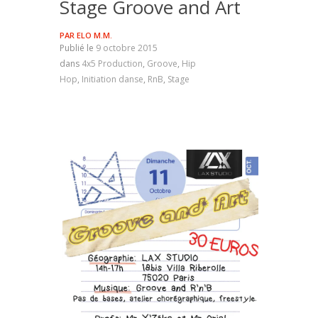
Stage Groove and Art
PAR
ELO M.M.
Publié le
9 octobre 2015
dans
4x5 Production
,
Groove
,
Hip
Hop
,
Initiation danse
,
RnB
,
Stage