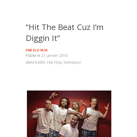
“Hit The Beat Cuz I’m
Diggin It”
PAR
ELO M.M.
Publié le
27 janvier 2016
dans
battle
,
Hip Hop
,
Vainqueur