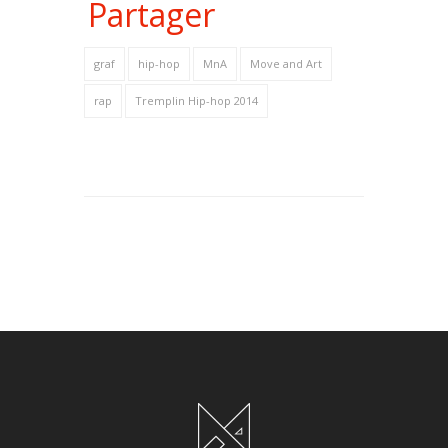
Partager
graf
hip-hop
MnA
Move and Art
rap
Tremplin Hip-hop 2014