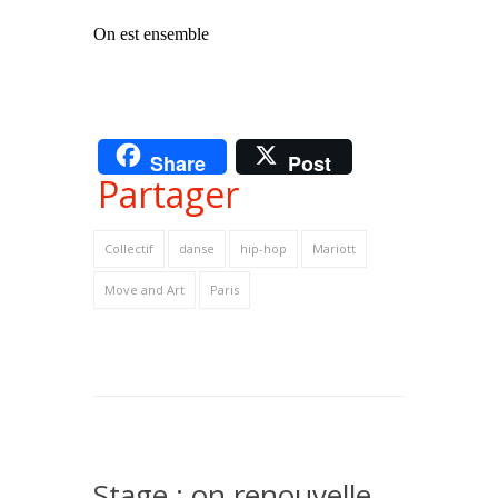
On est ensemble
Share
Post
Partager
Collectif
danse
hip-hop
Mariott
Move and Art
Paris
Stage : on renouvelle