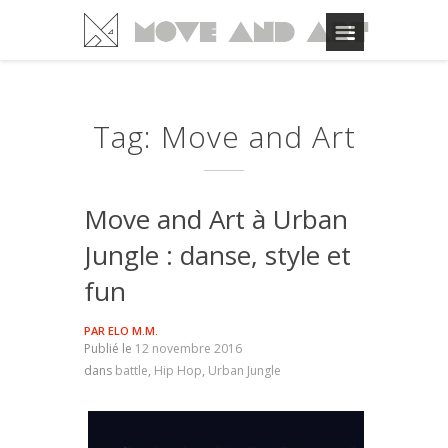
Tag: Move and Art
Move and Art à Urban
Jungle : danse, style et
fun
PAR
ELO M.M.
Publié le
12 novembre 2016
dans
battle
,
Hip Hop
,
Urban Jungle