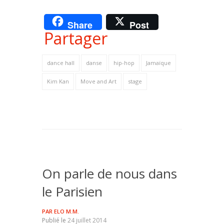
Share
Post
Partager
dance hall
danse
hip-hop
Jamaïque
Kim Kan
Move and Art
stage
On parle de nous dans
le Parisien
PAR
ELO M.M.
Publié le
24 juillet 2014