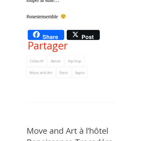
louper la suite…
#onestensemble
Share
Post
Partager
Collectif
danse
hip-hop
Move and Art
Paris
Sapes
Move and Art à l’hôtel