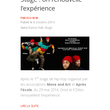
l’expérience
PAR
ELO M.M.
Publié le
8 octobre 2014
dans
Dance Hall
,
Stage
er
Après le 1
stage de hip-hop organisé par
les associations
Move and Art
et
Après
l’école
, du 29 mai 2014, Oriol et X’Zéko
renouvellent l’expérience.
LIRE LA SUITE