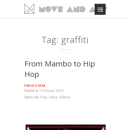
Tag: graffiti
From Mambo to Hip
Hop
PAR
ELO M.M.
Publié le
13 février 2015
dans
Hip Hop
,
Salsa
,
Vidéos