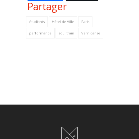
Partager
étudiants
Hôtel de Ville
Paris
performance
soul train
Vernidanse