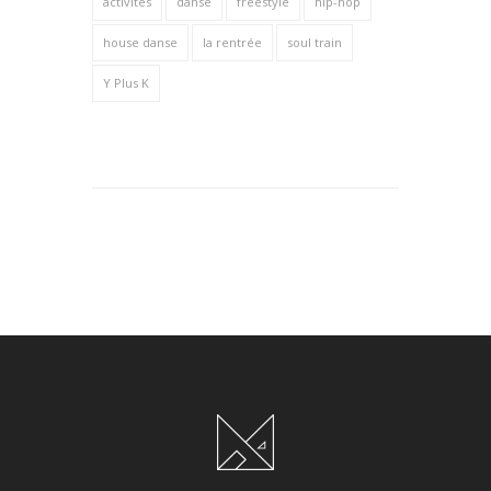
activités
danse
freestyle
hip-hop
house danse
la rentrée
soul train
Y Plus K