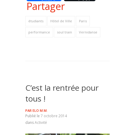
Partager
étudiants
Hôtel de Ville
Paris
performance
soul train
Vernidanse
C’est la rentrée pour
tous !
PAR
ELO M.M.
Publié le
7 octobre 2014
dans
Activité