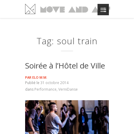
Tag: soul train
Soirée à l’Hôtel de Ville
PAR
ELO M.M.
Publié le
31 octobre 2014
dans
Performance
,
VerniDanse